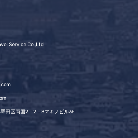
avel Service Co.,Ltd
l.com
com
京都墨田区両国2－2－8マキノビル3F