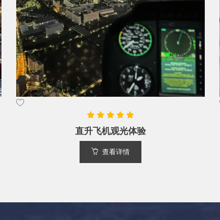
相扑体验&相扑锅＋猪排饭套餐
查看详情