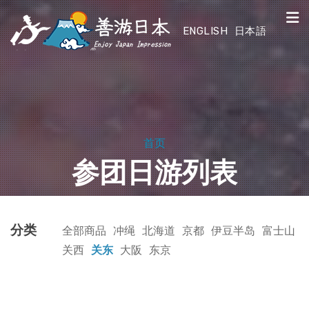
ENGLISH
日本語
首页
参团日游列表
分类
全部商品
冲绳
北海道
京都
伊豆半岛
富士山
关西
关东
大阪
东京