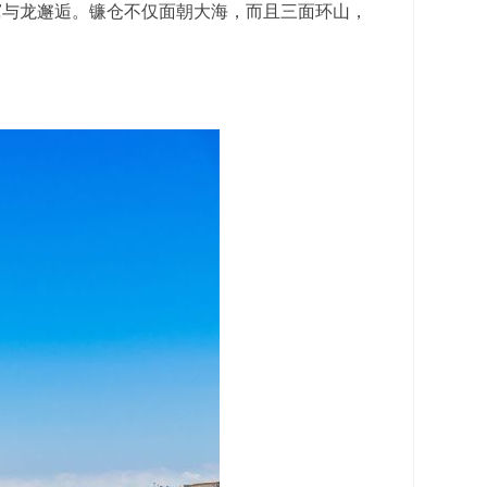
窟与龙邂逅。镰仓不仅面朝大海，而且三面环山，