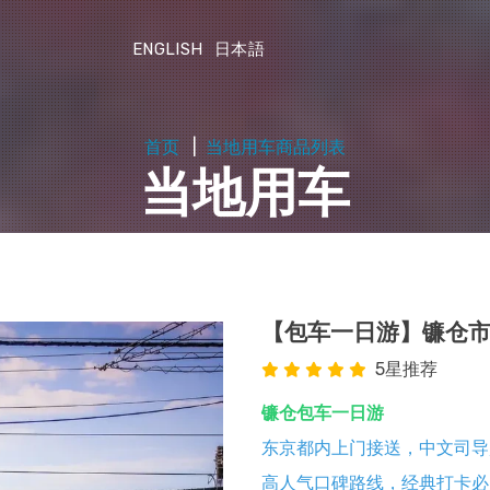
ENGLISH
日本語
首页
当地用车商品列表
当地用车
【包车一日游】镰仓市
5星推荐
镰仓包车一日游
东京都内上门接送，中文司导
高人气口碑路线，经典打卡必