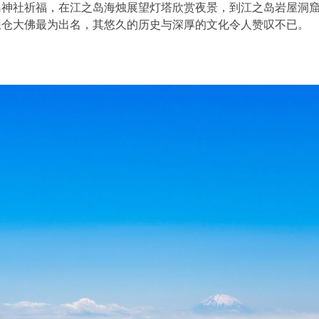
岛神社祈福，在江之岛海烛展望灯塔欣赏夜景，到江之岛岩屋洞
镰仓大佛最为出名，其悠久的历史与深厚的文化令人赞叹不已。