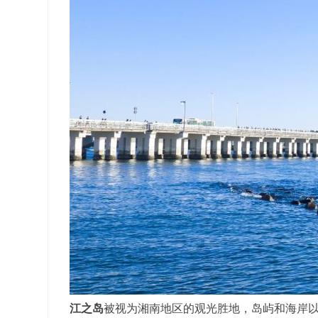
江之岛
被视为湘南地区的观光胜地，岛屿和海岸