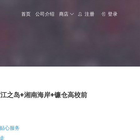
首页
公司介绍
商店
注册
登录
江之岛+湘南海岸+镰仓高校前
贴心服务
走