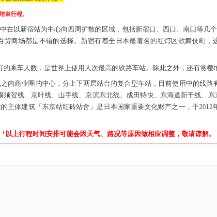
结束行程。
中在以新宿站为中心向四周扩散的区域，包括新宿口、西口、南口等几
百货商场都是不错的选择。新宿有着全日本最著名的红灯区歌舞伎町，
0万的乘车人数，是世界上使用人次最高的铁路车站。除此之外，还有赏
东京都千代田区，丸之内商业圈的中心，分上下两层站台的复合型车站，目前使用中
、横须贺线、京叶线、山手线、京滨东北线、成田特快、东海道新干线、东京地
的主体建筑「东京站红砖站舍」是日本国家重要文化财产之一，于2012年
以上行程时间安排可能会因天气、路况等原因做相应调整，敬请谅解。
*