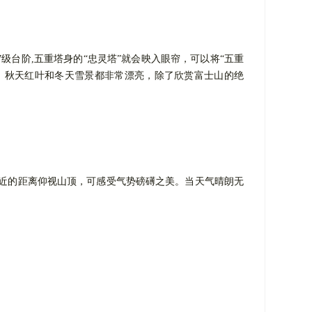
97级台阶,五重塔身的“忠灵塔”就会映入眼帘，可以将“五重
、秋天红叶和冬天雪景都非常漂亮，除了欣赏富士山的绝
最近的距离仰视山顶，可感受气势磅礡之美。当天气晴朗无