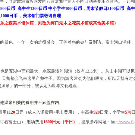
空，欣赏欧洲贵族喜爱的八音盒和疗愈人心的自动演奏乐器音色。一起
1800
日币
高中生
1300日币 中小学生100
0日币
，
周末节假日
2100
日币
高中
100
0日币
，美术馆
门票敬请自理
乐之森美术馆休馆，则改为河口湖木之花美术馆或其他美术馆
）
的景色。一年一次的难得盛会，正等着您的参与及到访。富士河口湖畔，
时也是五湖中面积最大、水深最浅的湖泊（仅有
13.3米）。从山中湖可
中，天鹅都会飞来这里产卵生子。因为游客常会为他们喂食，所以天鹅有时
的源泉」的一部分，被认定为世界文化遗産。
他温泉相关的费用并不
涵盖
在内。
费用
112
0
日元
（
成人入汤费用
+毛巾费用
）
，
中高生
920
日元，小学生
570
可看富士山）
,泡汤费用
1
6
00日元
（
平日
）
，温泉参考网址：
http://www.fu