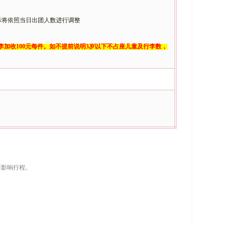
，实际将依照当日出团人数进行调整
李加收
100元每件。如不提前说明3岁以下不占座儿童及行李数，
而影响行程。