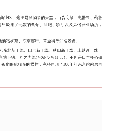
个商业区。这里是购物者的天堂，百货商场、电器街、药妆
这里聚集了无数的餐馆、酒吧、歌厅以及风俗营业场所，
樱地新宿御苑、东京都厅、黄金街等知名景点。
的线路有:东北新干线、山形新干线、秋田新干线、上越新干线、
下铁、丸之内线(车站代码:M-17)。不但是日本多条铁
被翻修成现在的模样，完整再现了100年前东京站站房的