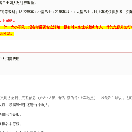
依照当日出团人数进行调整）
田HAICE同等级别；18-22座车：小型巴士；22座车以上：大型巴士，以上车辆仅供参考
以上同成人
一件，大小不限，报名时需要备注清楚，报名时未备注或超出每人一件的免额外的行
用不退。
个人消费费用
预约时务必提供完整信息
（姓名
+人数+电话+微信号+上车地点）
，以免发生错误，进
失窃、毁损等情形还请自行承担。
亲属陪同参加。
同报名本行程。