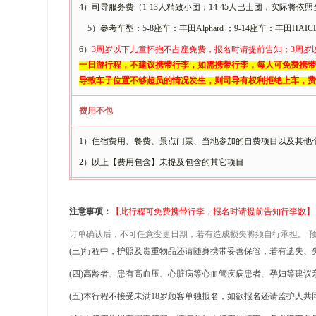
4）司导服务费（1-13人精致小团；14-45人巴士团，实际将
5）参考车型：5-8座车：丰田Alphard ；9-14座车：丰
6）
3周岁以下儿童怀抱不占座免费，报名时请提前告知；3周岁
一日游行程，不建议携带行李，如需携带行李，每人可免费携带
导致车子位置不够超员的情况发生，则司导有权利拒绝上车，费
费用不包
1）
住宿费用、餐费、景点门票、当地参加的自费项目以及其他
2）以上【费用包含】未提及包含的其它项目
注意事项：
【此行程可免费携带行李，报名时请提前告知行李数】
订单确认后，不可任意变更日期，若有造成损失将须自行承担。
(
三
)行程中，护照及贵重物品还请随身携带妥善保管，若有遗失、
(
四
)高龄者、患有高血压、心脏病等心血管疾病患者、孕妇
等建议
(
五
)本行程不接受未满18岁顾客单独报名，如欲报名还请监护人共