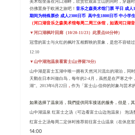
美术馆坐落在河口湖畔，欣赏壮观富士山的同时，穿越时
仿佛置身于欧洲之旅吧！
音乐之森美术馆
门票
平日
成人
期间为特殊票价
成人
2300
日币
高中生
1800日币 中小学生
（
河口湖音乐之森美术馆每周二周三休馆，如遇河口湖音
▼河口湖枫叶回廊（10/20-11/23）此景点
6
0
分钟）
冠雪的富士与火红的枫叶互相辉映的景象，是您不容错过
12:10
▼
山中湖
泡温泉看富士山
(停留
70
分
)
山中湖是富士五湖中唯一拥有天然河川流出的湖泊，同
天鹅在日本叫做白鸟，每年的2-4月，虽然是在严寒之
湖
“
。
2013年6月22日
，
作为「富士山
-信仰的対象与芸术
如果选择了温泉浴，我們提供同车接送的服务
，
但是，其
山中湖温泉
红富士之汤（可边看富士山边泡温泉）
泡汤
红富士之汤每周二定休时推荐前往富士山温泉（在休息室
14:00