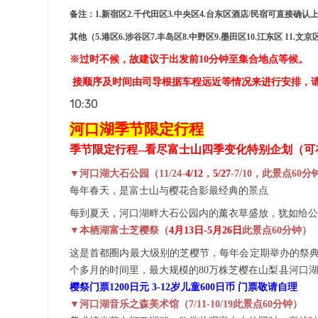
备注：
1.新宿区2.千代田区3.中央区4.台东区酒店/民宿可直接确认
其他（
5.港区6.涉谷区7.丰岛区8.中野区9.墨田区10.江东区 11.
※过时不候，故建议于出发前10分钟至集合地点等候。
接顺序及时间由司导根据车程远近等情况来进行安排，
10:30
河口湖季节限定行
程
季节限定行程
--
看尽富士山四季变化特别企划
（
可
▼河口湖大石公园（
11/24
-
4/1
2
，
5/27
-
7/10，此景点
6
0分
每年春天，是富士山与樱花合影最经典的景点
每到夏天，河口湖畔大石公园内的薰衣草盛放，犹如给公
▼本栖湖富士芝樱祭（
4月1
3
日
-5月2
6
日
此景点
6
0
分钟）
这是首都圈内最大级别的芝樱节，每年会定期举办的祭
个多月的时间里，最大规模的80万株芝樱在山梨县河口
樱祭门票
1200日元 3-12岁儿童600日币 门票敬请自理
▼
河口湖
音乐之森美术馆
（
7/11-10/19此景点
6
0
分钟）