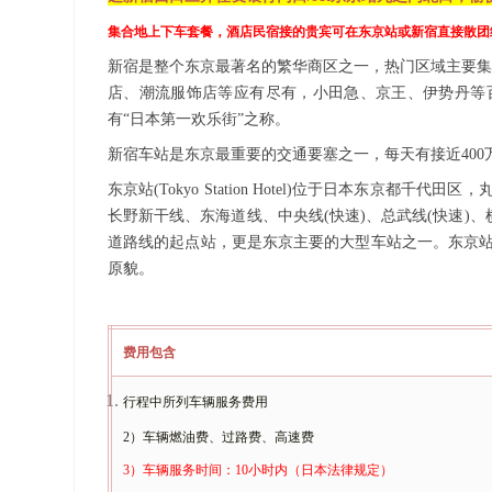
集合地上下车套餐
，
酒店民宿接
的贵宾可在东京站或新宿直接散团
新宿是整个东京最著名的繁华商区之一，热门区域主要集
店、潮流服饰店等应有尽有，小田急、京王、伊势丹等
有
“日本第一欢乐街”之称。
新宿车站是东京最重要的交通要塞之一，每天有接近
40
东京站
(Tokyo Station Hotel)位于日本
长野新干线、东海道线、中央线(快速)、总武线(快速)
道路线的起点站，更是东京主要的大型车站之一。东京站
原貌。
费用包含
行程中所列车辆服务费用
2）车辆燃油费、过路费、高速费
3）车辆服务时间：10小时内（日本法律规定）