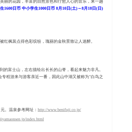
和美丽的花园，丰富的自然景色和疗愈人心的音乐，来一趟
生
1600日币 中小学生100
0日币 8月10日(土)～8月18日(日)
被红枫装点得色彩缤纷，瑰丽的金秋景致让人迷醉。
以见到的富士山，左右描绘出长长的山脊，看起来魅力非凡。
会专程游来与游客亲近一番，因此山中湖又被称为“白鸟之
日元。
温泉参考网址：
http://www.benifuji.co.jp/
jiyamaonsen.jp/index.html