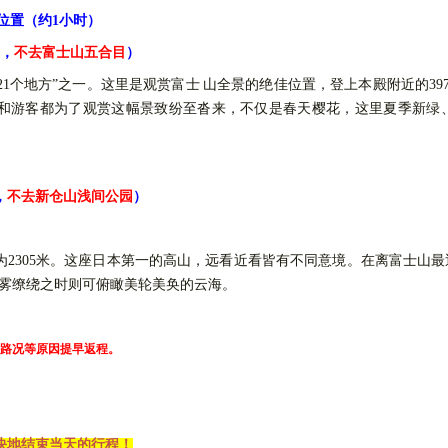
位置（约1小时）
，
不去富士山五合目
）
21个地方”之一。这里是观赏富士
山全景的绝佳位置，登上本殿附近的
3
师和游客都为了观赏这幅景致纷至沓来，不仅是春天樱花，这里夏季新绿
，
不去新仓山浅间公园
）
为2305米。这座日本第一的高山，远看近看皆有不同意境。在离富士山
云雾缭绕之时则可俯瞰美轮美奂的云海。
路况等原因提早返程。
愉快地结束当天的行程！