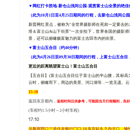
▼网红打卡胜地-新仓山浅间公园-观赏富士山全景的绝佳
（此为
10
月
1日至
4月25日
期间的行程，去新仓山浅间公园
新晋网红景点，被称为
“全世界摄影师在死前一定要去的
塔＆富士山&山下街景”一次全拍下，世界各国的摄影
景，还可以俯瞰极富魅力的富士吉田市内的街景。
▼富士山五合目
（约
40分钟）
（此为
4月26日
至
09
月
30
日期间的行程，上富士山五合目
更近的距离眺望富士山！
富士山五合目
【五合目】
(富士山五合目位于富士山的半山腰，其标高
云时，俯瞰而下，周边的美景、河口湖等...一览无遗。
1
5
:
1
0
返回东京都内
，
返程时间仅供参考，可能因当天行程顺利，良好
(
车程
约
1.5小时～2小时车程)
17:10
达新宿西口三井住友银行门口
/JR东京站丸之内北口，