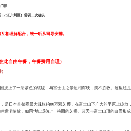
上门接
文京区 12.江户川区）需要二次确认
请互相理解配合，统一听从司导安排。
在此自由午餐，午餐费用自理
）
钟）
园披上了一层紫色的绒毯，与富士山之景遥相辉映，美不胜收。这里还是
典，是日本首都圈最大规模约
80万颗芝樱，在富士山下广大的平原上绽放
湖畔逐渐绽放，如同“地上彩虹”，艳丽的芝樱、蓝天与富士山顶的白雪形