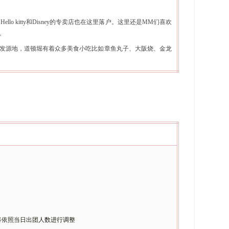
，
Hello kitty和Disney的专卖店也在这里落户。这里还是MM们喜欢
。
的发源地，道顿堀有着众多美食小吃比如章鱼丸子、大阪烧、金龙
实际将依照当日出团人数进行调整