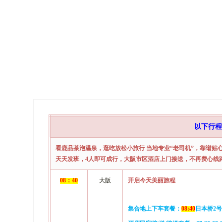
以
下
行程
看鹿品茶泡温泉，逛吃放松小旅行
当地专业
“老司机”，靠谱贴
天天发班，
4
人即可成行，大阪市区酒店上门接送，不再费心线
0
8
：
4
0
大阪
开启今天美丽旅程
集合地上下车套餐：
08:
4
0
日本桥
2