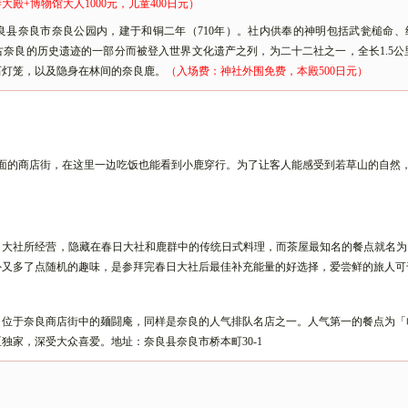
寺大殿+博物馆大人1000元，儿童400日元）
良县奈良市奈良公园内，建于和铜二年（
710年）。社内供奉的神明包括武瓮槌命
古奈良的历史遗迹的一部分而被登入世界文化遗产之列，为二十二社之一，全长1.5
小石灯笼，以及隐身在林间的奈良鹿。
（入场费：神社外围免费，本殿
500日元）
前面的商店街，在这里一边吃饭也能看到小鹿穿行。为了让客人能感受到若草山的自然
日大社所经营，隐藏在春日大社和鹿群中的传统日式料理，而茶屋最知名的餐点就名为
外又多了点随机的趣味，是参拜完春日大社后最佳补充能量的好选择，爱尝鲜的旅人可
，位于奈良商店街中的麺闘庵，同样是奈良的人气排队名店之一。人气第一的餐点为「
区独家，深受大众喜爱。地址：奈良县奈良市桥本町
30-1