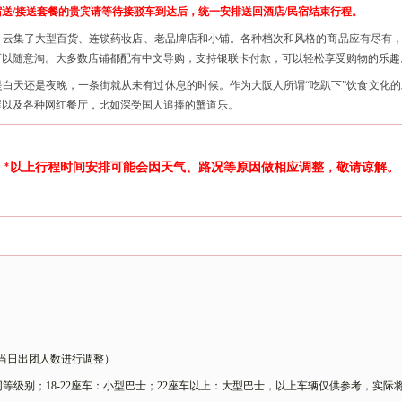
宿送
/接送套餐的贵宾请等待接驳车到达后，统一安排送回酒店/民宿结束行程。
，云集了大型百货、连锁药妆店、老品牌店和小铺。各种档次和风格的商品应有尽有
可以随意淘。大多数店铺都配有中文导购，支持银联卡付款，可以轻松享受购物的乐趣
是白天还是夜晚，一条街就从未有过休息的时候。作为大阪人所谓
“吃趴下”饮食文化
屋以及各种网红餐厅，比如深受国人追捧的蟹道乐。
以上行程时间安排可能会因天气、路况等原因做相应调整，敬请谅解。
*
依照当日出团人数进行调整）
HAICE同等级别；18-22座车：小型巴士；22座车以上：大型巴士，以上车辆仅供参考，