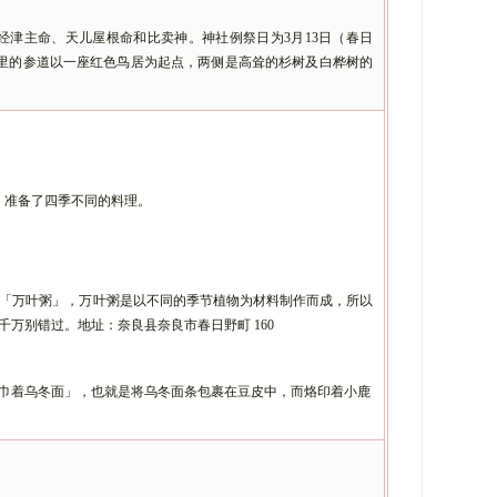
、经津主命、天儿屋根命和比卖神。神社例祭日为3月13日（春日
公里的参道以一座红色鸟居为起点，两侧是高耸的杉树及白桦树的
，准备了四季不同的料理。
「万叶粥」，万叶粥是以不同的季节植物为材料制作而成，所以
千万别错过。地址：奈良县奈良市春日野町
160
巾着乌冬面」，也就是将乌冬面条包裹在豆皮中，而烙印着小鹿