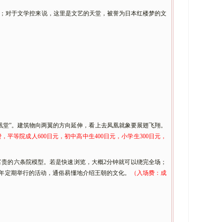
；对于文学控来说，这里是文艺的天堂，被誉为日本红楼梦的文
凰堂”
。建筑物向两翼的方向延伸，看上去凤凰就象要展翅飞翔。
费，平等院成人
600日元，初中高中生400日元，小学生300日元，
富贵的六条院模型。若是快速浏览，大概
2分钟就可以绕完全场；
代每年定期举行的活动，通俗易懂地介绍王朝的文化。
（入场费：成