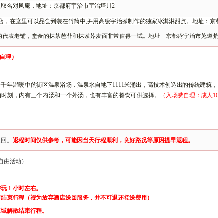
以取名对凤庵，
地址：
京都府宇治市宇治塔川
2
店
，
在这里可以品尝到装在竹筒中
,并用高级宇治茶制作的独家冰淇淋甜点
。
地址：京
的代表老铺，堂食的抹茶芭菲和抹茶荞麦面非常值得一试。地址：
京都府宇治市莵道
自理）
于千年温暖中的街区温泉浴场，温泉水自地下
1111米涌出，高技术创造出的传统建筑
的时刻
，内有三个内汤和一个外汤，也有丰富的餐饮可供选择。
（入场费自理：成人
1
返回。
返程时间仅供参考，可能因当天行程顺利，良好路况等原因提早返程。
自由活动）
游玩
1
小时左右。
接结束行程（视为放弃酒店送回服务，并
不可退还接送费用）
区域解散结束行程。