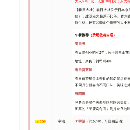
大人
600日元，儿童300日元；东大
【
春日大社
】
春日大社位于日本奈
祭），建设者为藤原不比等。作为
原生林。还有2000多个捐赠的大
午餐推荐
（费用敬请自理）
春日野
春日野创业昭和
2年，位于若草山
地址：奈良市雑司町
494
春日荷茶屋
春日荷茶屋是由奈良的知名景点春
不同月份就会有不同口味，美味之
麺闘庵
乌冬面是整个关西地区的国民美食
图案的「子鹿乌冬面」则是奈良地
1
2
：
5
0
宇治
▼宇治
（约
2小时，可自由活动）