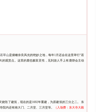
的
若草山
是俯瞰奈良风光的绝妙之地，每年
1月还会在这里举行“若
大的观赏点。这里的鹿也极富灵性，见到游人手上有鹿饼会主动
烧毁了建筑，现在的是1692年重建，为原建筑的三分之二。 东
大寺院内还有南大门、二月堂、三月堂等。
（入场费：东大寺大殿