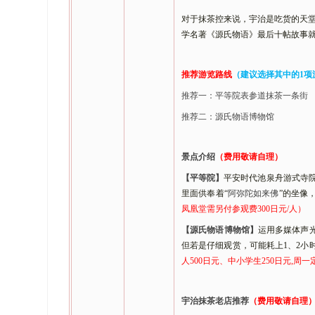
对于抹茶控来说，宇治是吃货的天
学名著《源氏物语》最后十帖故事
推荐游览路线
（建议选择其中的
1项
推荐一：平等院表参道抹茶一条街
推荐二：源氏物语博物馆
景点介绍
（费用敬请自理）
【
平等院
】
平安时代池泉舟游式寺
里面供奉着
“
阿弥陀如来佛
”的坐像
凤凰堂需另付参观费300日元/人）
【
源氏物语博物馆
】
运用多媒体声
但若是仔细观赏，可能耗上1、2小
人
500日元、中小学生250日元,周一
宇治抹茶老店推荐
（费用敬请自理