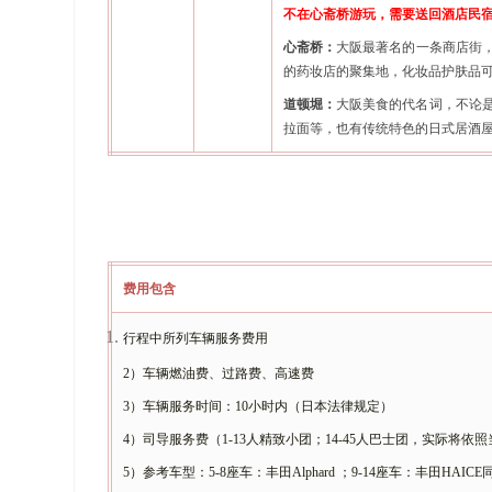
不在心斋桥游玩，
需要送回酒店民
心斋桥：
大阪最著名的一条商店街
的药妆店的聚集地，化妆品护肤品
道顿堀：
大阪美食的代名词，不论
拉面等，也有传统特色的日式居酒
费用包含
行程中所列车辆服务费用
2）车辆燃油费、过路费、高速费
3）车辆服务时间：10小时内（日本法律规定）
4）司导服务费（1-13人精致小团；14-45人巴士团，实际将
5）参考车型：5-8座车：丰田Alphard ；9-14座车：丰田