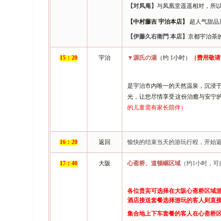
【
对凤庵
】
与凤凰堂遥遥相对，所
【中村藤吉
宇治本店】
超人气甜品
【
伊藤久右衛門
本店
】
京都宇治茶
1
5
：
2
0
宇治
▼源氏の湯
（约
1小时）
（费用敬请
是宇治市内唯一的天然温泉，沉浸
光
，
让您尽情享受这份治癒与安宁
的儿童需有家长陪伴
）
1
6
：
2
0
返回
愉快的结束当天的游玩行程，开始
1
7
：
4
0
大阪
心斋桥、道顿崛区域
（约
1小时，可
各位贵宾可选择在大阪心斋桥区域
酒店接送套餐
选择游玩的客人则直
集合地上下车套餐的客人在心斋桥