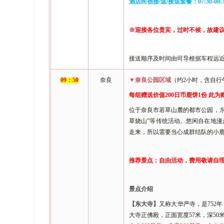
酒店民宿接
/送/接送套餐：0
7
:
3
0-0
8
:
※迎接各位贵宾，
过时不候，故建
接送顺序及时间由司导根据车程远
09
：
5
0
奈良
▼奈良公园区域
（约
2小时，含自行
每组赠送价值
200日币鹿饼1份 此
位于奈良市若草山麓的都市公园，
草烧山”等传统活动。悠闲自在地
走来，所以需要当心成群结队的小
推荐景点：
自由活动，费用敬请自
景点介绍
【
东大寺
】
又称大华严寺，是
75
大寺正佛殿，正面宽度57米，深5