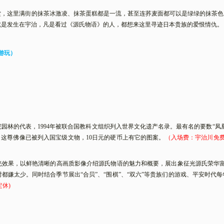
堂，这里满街的抹茶冰激凌、抹茶蛋糕都是一流，甚至连荞麦面都可以是绿绿的抹茶色
就是发生在宇治，凡是看过《源氏物语》的人，都想来这里寻迹日本贵族的爱恨情仇。
游玩）
院园林的代表，
1994年被联合国教科文组织列入世界文化遗产名录。最有名的要数“凤
，这尊佛像已被列入国宝级文物
，
10日元的硬币上有它的图案。
（入场费：宇治川免
光效果，以鲜艳清晰的高画质影像介绍源氏物语的魅力和概要，展出象征光源氏荣华
时都嫌太少。同时结合季节展出“合贝”、“围棋”、“双六”等贵族们的游戏、平安时
定休)
）