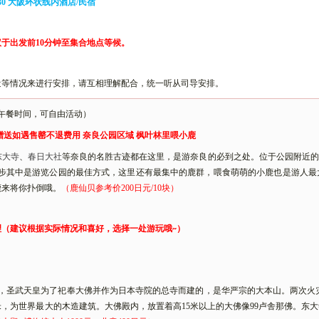
3
0 大阪环状线内酒店/民宿
议于出发前
10分钟至集合地点等候。
近等情况来进行安排，请互相理解配合，统一听从司导安排。
午餐时间，可自由活动）
为赠送如遇售罄不退费用
奈良公园区域
枫叶林里喂小鹿
东大寺
、
春日大社
等奈良的名胜古迹都在这里，是游奈良的必到之处。位于公园附近
漫步其中是游览公园的最佳方式，这里还有最集中的鹿群，喂食萌萌的小鹿也是游人最
鹿来将你扑倒哦。
（鹿仙贝参考价
200日元/10块）
理（建议根据实际情况和喜好，选择一处游玩哦
）
~
2年，圣武天皇为了祀奉大佛并作为日本寺院的总寺而建的，是华严宗的大本山。两次火灾
0米，为世界最大的木造建筑。大佛殿内，放置着高15米以上的大佛像99卢舎那佛。东