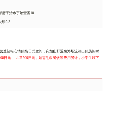
都府宇治市宇治壹番
10
荒槇
19-
3
，营造轻松心情的纯日式空间，
宛如山野温泉浴场流淌出的悠闲时
000日元、 儿童500日元，如需毛巾餐饮等费用另计，
小学生以下