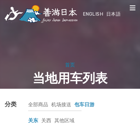
ENGLISH
日本語
首页
当地用车列表
分类
全部商品
机场接送
包车日游
关东
关西
其他区域